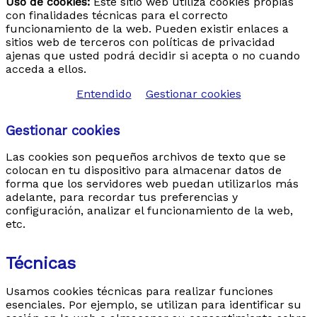
Uso de cookies:
Este sitio web utiliza cookies propias
con finalidades técnicas para el correcto
funcionamiento de la web. Pueden existir enlaces a
sitios web de terceros con políticas de privacidad
ajenas que usted podrá decidir si acepta o no cuando
acceda a ellos.
Entendido
Gestionar cookies
Gestionar cookies
Viajes Organizados a Polonia 2026 :Circuito de 10
Las cookies son pequeños archivos de texto que se
dias desde Sur al Norte con Masuria
colocan en tu dispositivo para almacenar datos de
forma que los servidores web puedan utilizarlos más
Un circuito completo por Polonia de 10 dias con
adelante, para recordar tus preferencias y
hoteles de 4*,media pension , visitas guiadas en
configuración, analizar el funcionamiento de la web,
español y la espectacular región de Masuria
etc.
Categorías:
Circuitos garantizados 2026
Circuito
Polonia 2026
Circuito por Polonia
Circuitos
Técnicas
Polonia
Polonia
viaje a polonia
Viaje Polonia
Cracovia Varsovia Gdansk
Viajes a Polonia
Usamos cookies técnicas para realizar funciones
2026
viajes organizados a Polonia 2026
Viajes
esenciales. Por ejemplo, se utilizan para identificar su
organizados Polonia