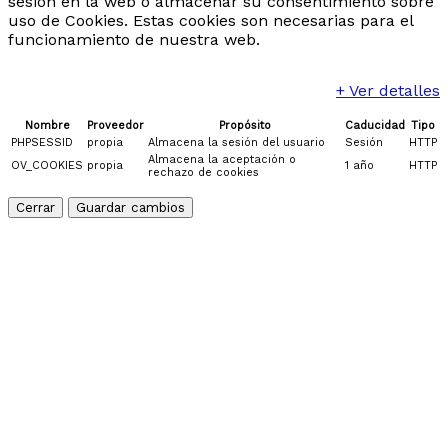
sesión en la web o almacenar su consentimiento sobre
uso de Cookies. Estas cookies son necesarias para el
Etiquetas:
funcionamiento de nuestra web.
Auschwitz
Cracovia
Gdansk
Gizycko
Guarida del
Lobo - Gierloz
Malbork
Polonia
Polonia con guia
en español
Poznan
Región de Masuria
Torun
tour
+ Ver detalles
Polonia 2026
Varsovia
viajes a Polonia desde
España
Viajes organizados a POlonia
viajes
Nombre
Proveedor
Propósito
Caducidad
Tipo
organizados a Polonia 2026
viajes por
PHPSESSID
propia
Almacena la sesión del usuario
Sesión
HTTP
Almacena la aceptación o
Polonia
Wieliczka
Wroclaw
OV_COOKIES
propia
1 año
HTTP
rechazo de cookies
Cerrar
Guardar cambios
Desde
1795
€
Ver detalles
Viajes organizados a Polonia -Circuito Polonia
del Sur al Norte
Viajes organizados a Polonia de 9 dias, con guia
en español , hoteles de 4*,ciudades
históricas,Media pensión, salidas garantizadas