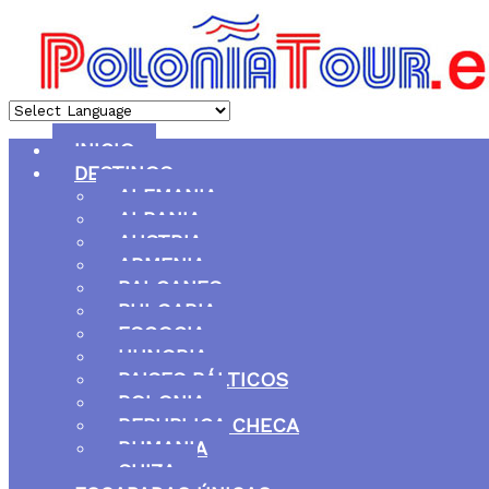
INICIO
DESTINOS
ALEMANIA
ALBANIA
AUSTRIA
ARMENIA
BALCANES
BULGARIA
ESCOCIA
HUNGRIA
PAISES BÁLTICOS
POLONIA
REPUBLICA CHECA
RUMANIA
SUIZA