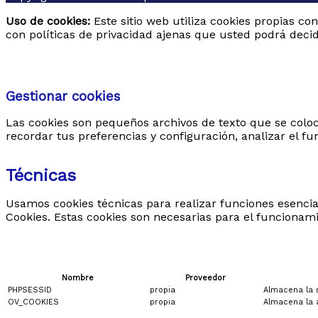
Uso de cookies:
Este sitio web utiliza cookies propias co
con políticas de privacidad ajenas que usted podrá decid
Gestionar cookies
Las cookies son pequeños archivos de texto que se coloc
recordar tus preferencias y configuración, analizar el fu
Técnicas
Viajes Organizados a Polonia 2026
Usamos cookies técnicas para realizar funciones esencia
:Circuito de 10 dias desde Sur al Norte
Cookies. Estas cookies son necesarias para el funcionam
con Masuria
Un circuito completo por Polonia de
10 dias con hoteles de 4*,media
pension , visitas guiadas en español y
Nombre
Proveedor
la espectacular región de Masuria
PHPSESSID
propia
Almacena la s
OV_COOKIES
propia
Almacena la 
Categorías:
Circuitos garantizados