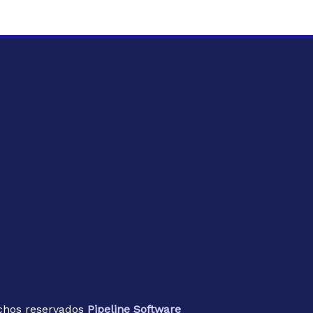
VIAJE ORGANIZADO A PO
CIRCUITO TRAS LOS PA
PABLO II
VIAJES ORGANIZADOS A
chos reservados
Pipeline Software