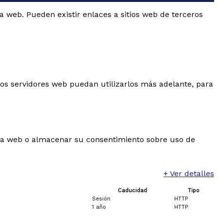
 MEDIA
la web. Pueden existir enlaces a sitios web de terceros
ANIZADAS CON
rantizados
uitos
ia
VIAJES A
os a Polonia
os servidores web puedan utilizarlos más adelante, para
ia
Juan Pablo
SAL DE
ia
wadowice
en la web o almacenar su consentimiento sobre uso de
+ Ver detalles
Caducidad
Tipo
Sesión
HTTP
1 año
HTTP