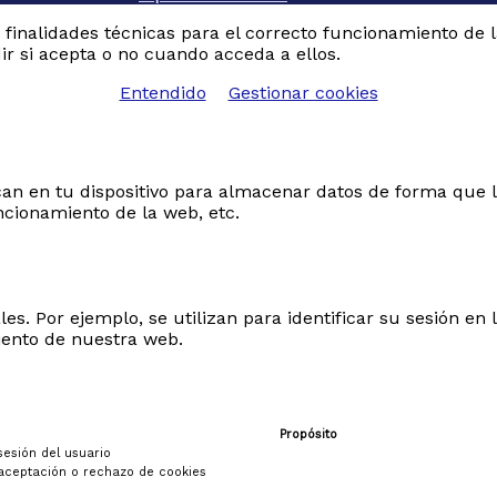
6 DIAS -EN REGIMEN DE
n finalidades técnicas para el correcto funcionamiento de 
PENSION.SALIDAS GAR
ir si acepta o no cuando acceda a ellos.
GUIA EN ESPAÑOL
Entendido
Gestionar cookies
Categorías:
Circuitos ga
2026
circuito europa
Circ
Polonia
Polonia
viaje polon
POLONIA
viajes organizad
2026
Destacados
an en tu dispositivo para almacenar datos de forma que l
ncionamiento de la web, etc.
Etiquetas:
AUSCHWITZ-
BIRKENAU
circuito
Cracov
II
LAGIEWNIKI
MINAS DE 
WIELICZKA
Polonia
Varsov
les. Por ejemplo, se utilizan para identificar su sesión 
iento de nuestra web.
Desde
1245
€
Ver detalles
Propósito
esión del usuario
aceptación o rechazo de cookies