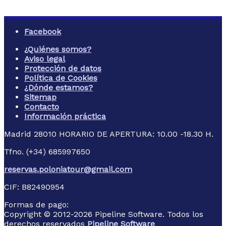
Facebook
¿Quiénes somos?
Aviso legal
Protección de datos
Política de Cookies
¿Dónde estamos?
Sitemap
Contacto
Información práctica
Madrid
28010
HORARIO DE APERTURA: 10.00 -18.30 H.
Tfno. (+34) 685997650
reservas.poloniatour@gmail.com
VIAJE ORGANIZADO A POLONIA -CIRCUITO TRAS
LOS PASOS DE JUAN PABLO II
CIF:
B82490954
VIAJES ORGANIZADOS A POLONIA DE 6 DIAS -EN
Formas de pago:
REGIMEN DE MEDIA PENSION.SALIDAS
Copyright © 2012-2026 Pipeline Software. Todos los
GARANIZADAS CON GUIA EN ESPAÑOL
derechos reservados
Pipeline Software