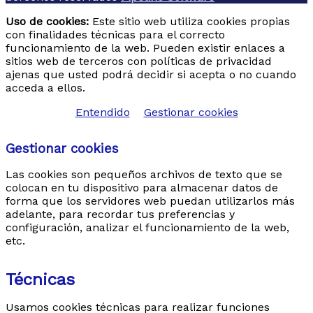
Categorías:
Circuitos garantizados 2026
circuito
Uso de cookies:
Este sitio web utiliza cookies propias
europa
Circuitos Polonia
Polonia
viaje
con finalidades técnicas para el correcto
polonia
VIAJES A POLONIA
viajes organizados a
funcionamiento de la web. Pueden existir enlaces a
Polonia 2026
Destacados
sitios web de terceros con políticas de privacidad
ajenas que usted podrá decidir si acepta o no cuando
Etiquetas:
AUSCHWITZ-
acceda a ellos.
BIRKENAU
circuito
Cracovia
Juan Pablo
II
LAGIEWNIKI
MINAS DE SAL DE
Entendido
Gestionar cookies
WIELICZKA
Polonia
Varsovia
wadowice
Gestionar cookies
Desde
1245
€
Las cookies son pequeños archivos de texto que se
Ver detalles
colocan en tu dispositivo para almacenar datos de
forma que los servidores web puedan utilizarlos más
adelante, para recordar tus preferencias y
configuración, analizar el funcionamiento de la web,
etc.
Técnicas
Usamos cookies técnicas para realizar funciones